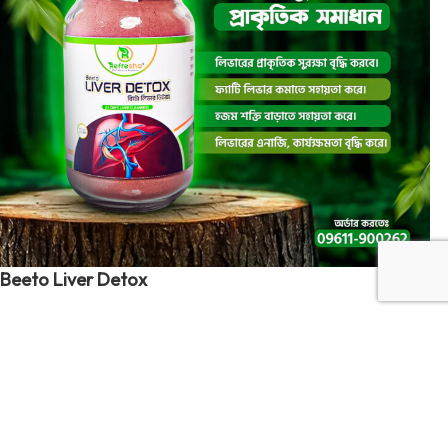
Beeto Liver Detox
৳
1,150
-
+
ADD TO CART
BUY NOW