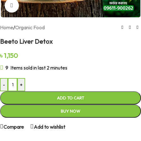
Click to enlarge
Home
/
Organic Food
Beeto Liver Detox
৳
1,150
9
Items sold in last 2 minutes
-
+
ADD TO CART
BUY NOW
Compare
Add to wishlist